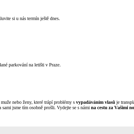
te si u nás termín ještě dnes.
ané parkování na letišti v Praze.
ro muže nebo ženy, které trápí problémy s
vypadáváním vlasů
je transp
 a sami jsme tím osobně prošli. Vydejte se s námi
na cestu za Vašimi n