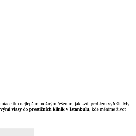
lantace tím nejlepším možným řešením, jak svůj problém vyřešit. My
ovými vlasy
do
prestižních klinik v Istanbulu
, kde měníme život