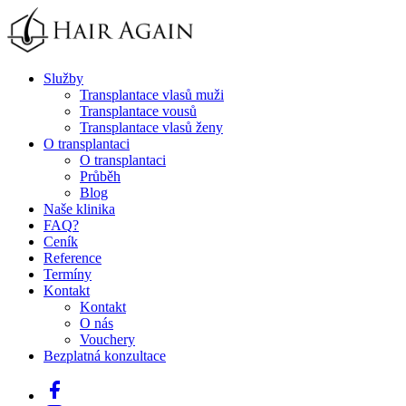
Služby
Transplantace vlasů muži
Transplantace vousů
Transplantace vlasů ženy
O transplantaci
O transplantaci
Průběh
Blog
Naše klinika
FAQ
?
Ceník
Reference
Termíny
Kontakt
Kontakt
O nás
Vouchery
Bezplatná konzultace