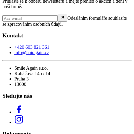
Přihlašte se k odběru newsletteru a mějte přehled o akcích a dění v
naší firmě.
Odesláním formuláře souhlasíte
se
zpracováním osobních údajů
.
Kontakt
+420 603 821 361
info@hairagain.cz
Smile Again s.r.o.
Roháčova 145 / 14
Praha 3
13000
Sledujte nás
Dokumenty