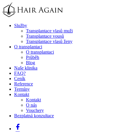
Služby
Transplantace vlasů muži
Transplantace vousů
Transplantace vlasů ženy
O transplantaci
O transplantaci
Průběh
Blog
Naše klinika
FAQ
?
Ceník
Reference
Termíny
Kontakt
Kontakt
O nás
Vouchery
Bezplatná konzultace