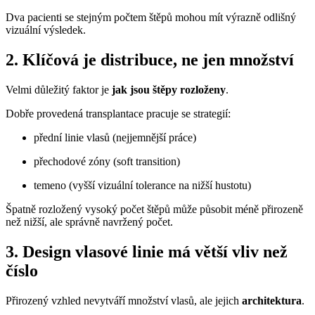
Dva pacienti se stejným počtem štěpů mohou mít výrazně odlišný
vizuální výsledek.
2. Klíčová je distribuce, ne jen množství
Velmi důležitý faktor je
jak jsou štěpy rozloženy
.
Dobře provedená transplantace pracuje se strategií:
přední linie vlasů (nejjemnější práce)
přechodové zóny (soft transition)
temeno (vyšší vizuální tolerance na nižší hustotu)
Špatně rozložený vysoký počet štěpů může působit méně přirozeně
než nižší, ale správně navržený počet.
3. Design vlasové linie má větší vliv než
číslo
Přirozený vzhled nevytváří množství vlasů, ale jejich
architektura
.