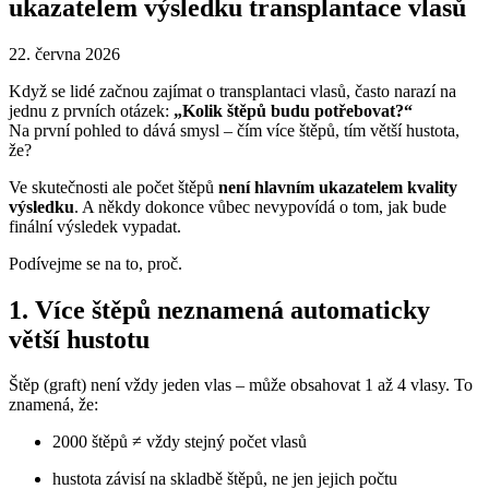
ukazatelem výsledku transplantace vlasů
22. června 2026
Když se lidé začnou zajímat o transplantaci vlasů, často narazí na
jednu z prvních otázek:
„Kolik štěpů budu potřebovat?“
Na první pohled to dává smysl – čím více štěpů, tím větší hustota,
že?
Ve skutečnosti ale počet štěpů
není hlavním ukazatelem kvality
výsledku
. A někdy dokonce vůbec nevypovídá o tom, jak bude
finální výsledek vypadat.
Podívejme se na to, proč.
1. Více štěpů neznamená automaticky
větší hustotu
Štěp (graft) není vždy jeden vlas – může obsahovat 1 až 4 vlasy. To
znamená, že:
2000 štěpů ≠ vždy stejný počet vlasů
hustota závisí na skladbě štěpů, ne jen jejich počtu