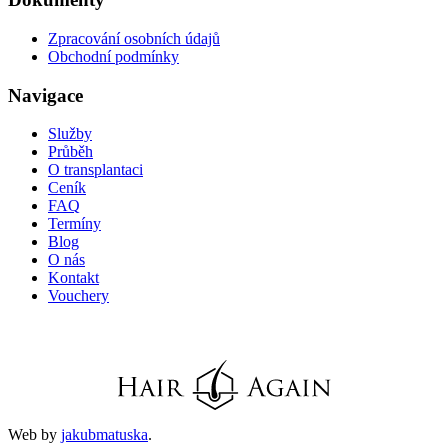
Zpracování osobních údajů
Obchodní podmínky
Navigace
Služby
Průběh
O transplantaci
Ceník
FAQ
Termíny
Blog
O nás
Kontakt
Vouchery
Web by
jakubmatuska
.