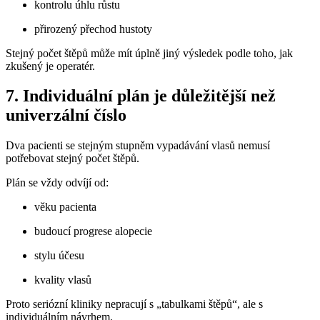
kontrolu úhlu růstu
přirozený přechod hustoty
Stejný počet štěpů může mít úplně jiný výsledek podle toho, jak
zkušený je operatér.
7. Individuální plán je důležitější než
univerzální číslo
Dva pacienti se stejným stupněm vypadávání vlasů nemusí
potřebovat stejný počet štěpů.
Plán se vždy odvíjí od:
věku pacienta
budoucí progrese alopecie
stylu účesu
kvality vlasů
Proto seriózní kliniky nepracují s „tabulkami štěpů“, ale s
individuálním návrhem.