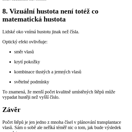
8. Vizuální hustota není totéž co
matematická hustota
Lidské oko vnímá hustotu jinak než čísla.
Optický efekt ovlivňuje:
směr vlasů
krytí pokožky
kombinace tlustých a jemných vlasů
světelné podmínky
To znamená, že menší počet kvalitně umístěných štěpů může
vypadat hustěji než vyšší číslo.
Závěr
Počet štěpů je jen jedno z mnoha čísel v plánování transplantace
vlasů. Sám o sobě ale neříká téměř nic o tom, jak bude výsledek