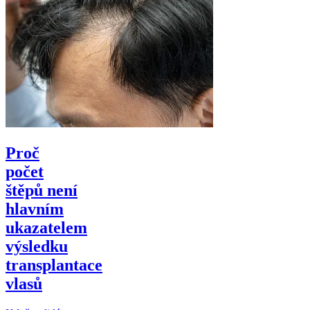
Proč
počet
štěpů není
hlavním
ukazatelem
výsledku
transplantace
vlasů