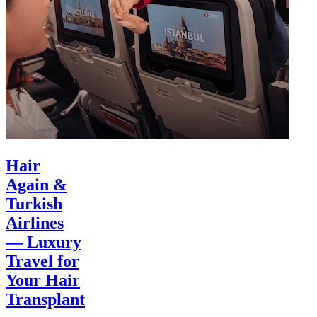
Hair
Again &
Turkish
Airlines
— Luxury
Travel for
Your Hair
Transplant