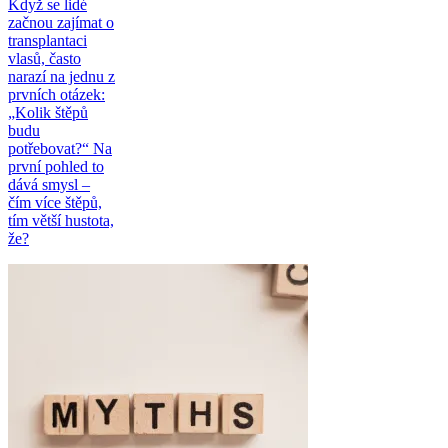
Když se lidé
začnou zajímat o
transplantaci
vlasů, často
narazí na jednu z
prvních otázek:
„Kolik štěpů
budu
potřebovat?“ Na
první pohled to
dává smysl –
čím více štěpů,
tím větší hustota,
že?