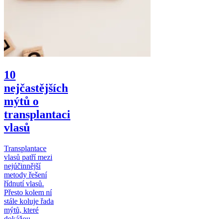
10
nejčastějších
mýtů o
transplantaci
vlasů
Transplantace
vlasů patří mezi
nejúčinnější
metody řešení
řídnutí vlasů.
Přesto kolem ní
stále koluje řada
mýtů, které
dokážou