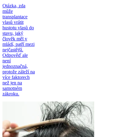
Otázka, zda
může
transplantace
vlasů vrátit
hustotu vlasů do
stavu, jaký
člověk měl v
mládí, patří mezi
nejčastější.
Odpověď ale
není
jednoznačná,
protože záleží na
více faktorech
než jen na
samotném
zákroku.