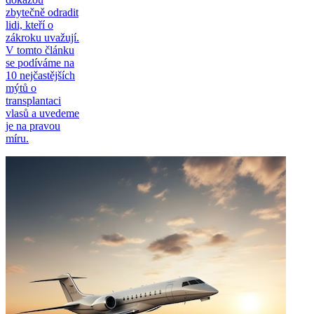
zbytečně odradit
lidi, kteří o
zákroku uvažují.
V tomto článku
se podíváme na
10 nejčastějších
mýtů o
transplantaci
vlasů a uvedeme
je na pravou
míru.