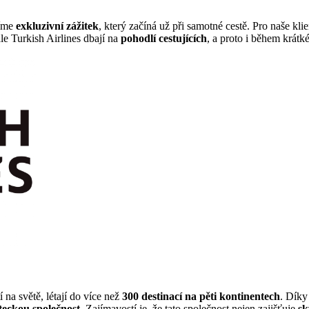
zíme
exkluzivní zážitek
, který začíná už při samotné cestě. Pro naše kl
ale Turkish Airlines dbají na
pohodlí cestujících
, a proto i během krátké
 na světě, létají do více než
300 destinací na pěti kontinentech
. Dík
eteckou společnost
. Zajímavostí je, že tato společnost nejen zajišťuje
sk