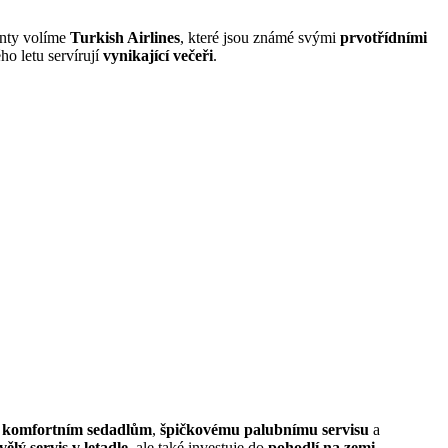
ienty volíme
Turkish Airlines
, které jsou známé svými
prvotřídními
ho letu servírují
vynikající večeři
.
y
komfortním sedadlům
,
špičkovému palubnímu servisu
a
vělý servis v letadle
, ale také investuje do
pohodlí na zemi
,