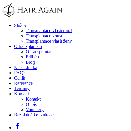
Služby
Transplantace vlasů muži
Transplantace vousů
Transplantace vlasů ženy
O transplantaci
O transplantaci
Průběh
Blog
Naše klinika
FAQ
?
Ceník
Reference
Termíny
Kontakt
Kontakt
O nás
Vouchery
Bezplatná konzultace