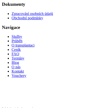
Dokumenty
Zpracování osobních údajů
Obchodní podmínky
Navigace
Služby
Průběh
O transplantaci
Ceník
FAQ
Termíny
Blog
O nás
Kontakt
Vouchery