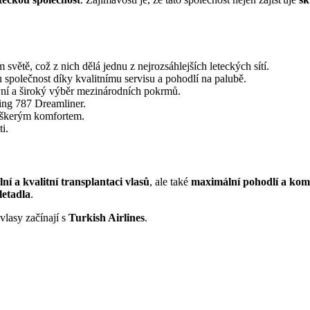
 světě, což z nich dělá jednu z nejrozsáhlejších leteckých sítí.
společnost díky kvalitnímu servisu a pohodlí na palubě.
yní a široký výběr mezinárodních pokrmů.
ing 787 Dreamliner.
veškerým komfortem.
i.
lní a kvalitní transplantaci vlasů
, ale také
maximální pohodlí a kom
letadla
.
vlasy začínají s
Turkish Airlines
.