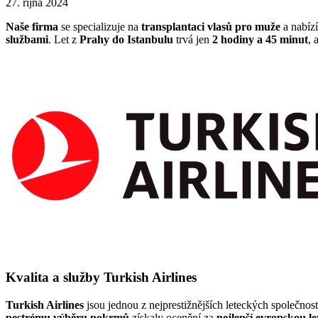
27. října 2024
Naše firma
se specializuje na
transplantaci vlasů pro muže
a nabí
službami
. Let z
Prahy do Istanbulu
trvá jen
2 hodiny a 45 minut
, 
Kvalita a služby Turkish Airlines
Turkish Airlines
jsou jednou z nejprestižnějších leteckých společností
pestrému výběru pokrmů
získaly ocenění za
nejlepší evropskou l