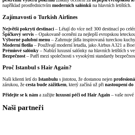
například prostřednictvím
moderních salónků
na hlavních letištích.
Zajímavosti o Turkish Airlines
Největší pokrytí destinací
– Létají do více než 300 destinací po celém
Špičkový servis
– Opakovaně oceněni za nejlepší evropskou leteckou 
Výborné palubní menu
– Zahrnuje jídla inspirovaná tureckou kuch
Moderní flotila
– Používají moderní letadla, jako Airbus A321 a Boe
Prémiové salónky
– Nabízí luxusní salónky na hlavních letištích s 
Bezpečnost
– Patří mezi společnosti s vysokými standardy bezpečnost
Proč Istanbul s Hair Again?
Naši klienti letí do
Istanbulu
s jistotou, že dostanou nejen
profesioná
zárukou, že
cesta bude zážitkem
, který začíná už při
nastoupení do 
Přidejte se k nám
a zažijte
luxusní péči od Hair Again
– vaše nové 
Naši partneři