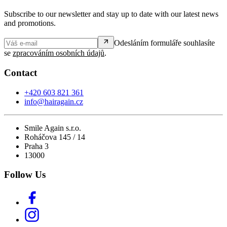
Subscribe to our newsletter and stay up to date with our latest news
and promotions.
Odesláním formuláře souhlasíte
se
zpracováním osobních údajů
.
Contact
+420 603 821 361
info@hairagain.cz
Smile Again s.r.o.
Roháčova 145 / 14
Praha 3
13000
Follow Us