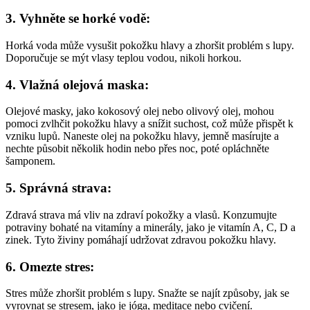
3. Vyhněte se horké vodě:
Horká voda může vysušit pokožku hlavy a zhoršit problém s lupy.
Doporučuje se mýt vlasy teplou vodou, nikoli horkou.
4. Vlažná olejová maska:
Olejové masky, jako kokosový olej nebo olivový olej, mohou
pomoci zvlhčit pokožku hlavy a snížit suchost, což může přispět k
vzniku lupů. Naneste olej na pokožku hlavy, jemně masírujte a
nechte působit několik hodin nebo přes noc, poté opláchněte
šamponem.
5. Správná strava:
Zdravá strava má vliv na zdraví pokožky a vlasů. Konzumujte
potraviny bohaté na vitamíny a minerály, jako je vitamín A, C, D a
zinek. Tyto živiny pomáhají udržovat zdravou pokožku hlavy.
6. Omezte stres:
Stres může zhoršit problém s lupy. Snažte se najít způsoby, jak se
vyrovnat se stresem, jako je jóga, meditace nebo cvičení.