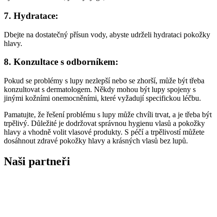
7. Hydratace:
Dbejte na dostatečný přísun vody, abyste udrželi hydrataci pokožky
hlavy.
8. Konzultace s odborníkem:
Pokud se problémy s lupy nezlepší nebo se zhorší, může být třeba
konzultovat s dermatologem. Někdy mohou být lupy spojeny s
jinými kožními onemocněními, které vyžadují specifickou léčbu.
Pamatujte, že řešení problému s lupy může chvíli trvat, a je třeba být
trpělivý. Důležité je dodržovat správnou hygienu vlasů a pokožky
hlavy a vhodně volit vlasové produkty. S péčí a trpělivostí můžete
dosáhnout zdravé pokožky hlavy a krásných vlasů bez lupů.
Naši partneři