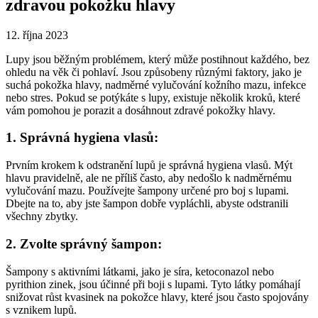
zdravou pokožku hlavy
12. října 2023
Lupy jsou běžným problémem, který může postihnout každého, bez
ohledu na věk či pohlaví. Jsou způsobeny různými faktory, jako je
suchá pokožka hlavy, nadměrné vylučování kožního mazu, infekce
nebo stres. Pokud se potýkáte s lupy, existuje několik kroků, které
vám pomohou je porazit a dosáhnout zdravé pokožky hlavy.
1. Správná hygiena vlasů:
Prvním krokem k odstranění lupů je správná hygiena vlasů. Mýt
hlavu pravidelně, ale ne příliš často, aby nedošlo k nadměrnému
vylučování mazu. Používejte šampony určené pro boj s lupami.
Dbejte na to, aby jste šampon dobře vypláchli, abyste odstranili
všechny zbytky.
2. Zvolte správný šampon:
Šampony s aktivními látkami, jako je síra, ketoconazol nebo
pyrithion zinek, jsou účinné při boji s lupami. Tyto látky pomáhají
snižovat růst kvasinek na pokožce hlavy, které jsou často spojovány
s vznikem lupů.