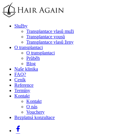
Služby
Transplantace vlasů muži
Transplantace vousů
Transplantace vlasů ženy
O transplantaci
O transplantaci
Průběh
Blog
Naše klinika
FAQ
?
Ceník
Reference
Termíny
Kontakt
Kontakt
O nás
Vouchery
Bezplatná konzultace